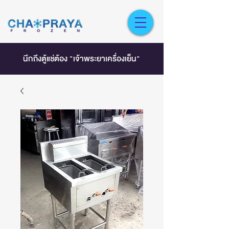
นึกถึงตู้แช่ต้อง "เจ้าพระยาเครื่องเย็น"