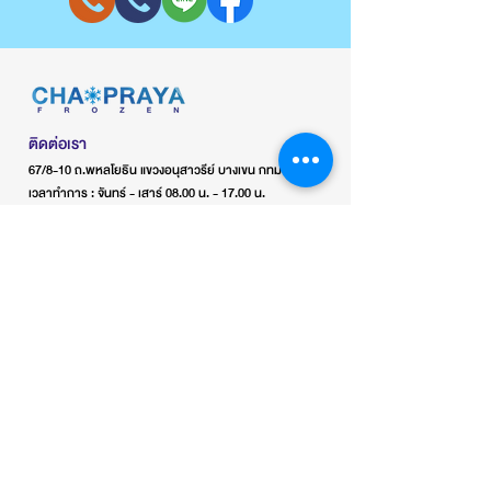
หลากหลายรุ่นหลายขนาดไว้
บริการท่าน สามารถสั่งได้ตาม
ความต้องการ
สินค้าผลิตจากสแตนเลสอย่าง
ติดต่อเรา
67/8-10 ถ.พหลโยธิน แขวงอนุสาวรีย์ บางเขน กทม 10220
ดี มี 2 ช่อง
เวลาทำการ : จันทร์ - เสาร์ 08.00 น. - 17.00 น.
ช่องทางติดต่อ
เบอร์โทร :
0816662922
0818191133
Line :
0816662922jeab
Facebook :
เจ้าพระยาเครื่องเย็น
โฟรเซ่นสะพานใหม่