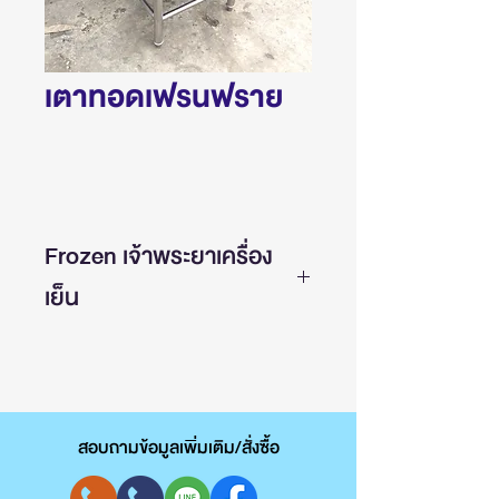
เตาทอดเฟรนฟราย
Frozen เจ้าพระยาเครื่อง
เย็น
ผู้ผลิต ออกแบบ จำหน่ายเครื่อง
ครัวสแตนเลส เตาสแตนเลส อ่าง
ซิงค์ และงานเครื่องครัวฮูดดูดควัน
สอบถามข้อมูลเพิ่มเติม/สั่งซื้อ
สินค้าผลิตจากสแตนเลสอย่างดี