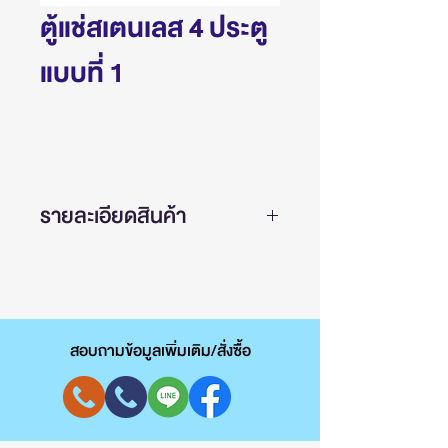
ตู้แช่สเตนเลส 4 ประตู
แบบที่ 1
รายละเอียดสินค้า
ขนาด 132x75x205 เซนติเมตร
ผนังทําด้วยสเตนเลส
ควบคุมด้วยระบบดิจิตอล
สอบถามข้อมูลเพิ่มเติม/สั่งซื้อ
อุณหภูมิ 2 ถึง 8 องศาเซลเซียส
ระบบ No Frost ไม่มีนํ้าแข็งเกาะ