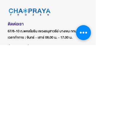
ติดต่อเรา
67/8-10 ถ.พหลโยธิน แขวงอนุสาวรีย์ บางเขน กทม 10220
เวลาทำการ : จันทร์ - เสาร์ 08.00 น. - 17.00 น.
ช่องทางติดต่อ
เบอร์โทร :
0816662922
0818191133
Line :
0816662922jeab
Facebook :
เจ้าพระยาเครื่องเย็น
โฟรเซ่นสะพานใหม่