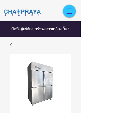
นึกถึงตู้แช่ต้อง "เจ้าพระยาเครื่องเย็น"